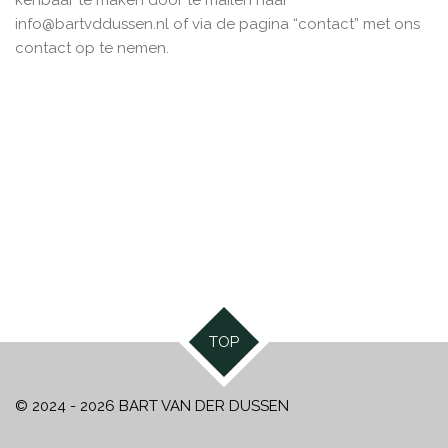
kenbaar te maken door te mailen naar
info@bartvddussen.nl
of via de pagina “contact” met ons
contact op te nemen.
TOP
© 2024 - 2026 BART VAN DER DUSSEN